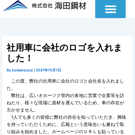
内
容
を
ス
キ
ッ
社用車に会社のロゴを入れま
プ
した！
By
kaidakouzai
/
2021年10月1日
この度、弊社の社用車に会社のロゴと会社名を入れまし
た。
弊社は、広いオホーツク管内の各地に営業で企業等を訪
ねたり、様々な現場に資材を運んでいるため、車の存在が
欠かせません。
1人でも多くの皆様に弊社の存在を知っていただき、興味
を持っていただくために、広報という意味合いも兼ねて取
り組みを始めました。ホームページのＵＲＬも貼っている