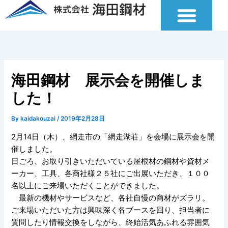
内
容
を
ス
キ
ッ
海田鋼材 展示会を開催しま
プ
した！
By
kaidakouzai
/
2019年2月28日
2月14日（木）、網走市の「網走湖荘」を会場に展示会を開
催しました。
日ごろ、お取り引きいただいている屋根材の鋼材や資材メ
ーカー、工具、各商社様２５社にご出展いただき、１００
名以上にご来場いただくことができました。
最新の機材やサービスなど、各社自慢の商材がズラリ。
ご来場いただいた方は興味深く各ブースを回り、担当者に
質問したり情報交換をしながら、終始活気あふれる雰囲気