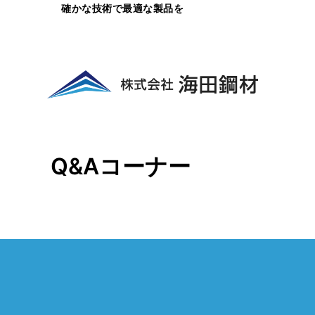
内
確かな技術で最適な製品を
容
を
ス
キ
ッ
プ
Q&Aコーナー