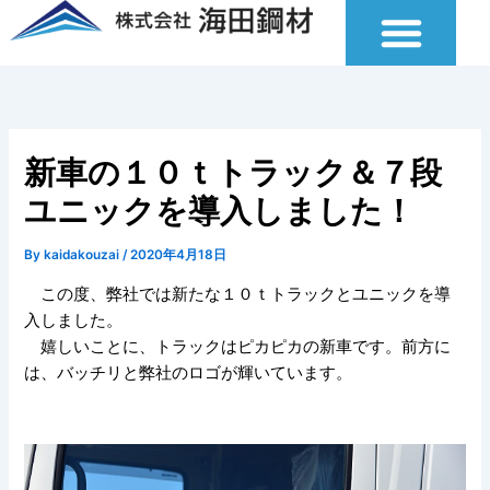
内
容
を
ス
キ
ッ
新車の１０ｔトラック＆７段
プ
ユニックを導入しました！
By
kaidakouzai
/
2020年4月18日
この度、弊社では新たな１０ｔトラックとユニックを導
入しました。
嬉しいことに、トラックはピカピカの新車です。前方に
は、バッチリと弊社のロゴが輝いています。