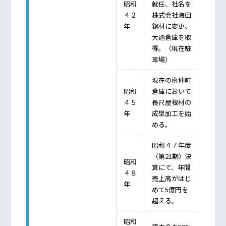
昭和
就任、社名を
４２
株式会社海田
年
鋼材に変更、
大通倉庫を取
得。（現在駐
車場）
現在の南仲町
昭和
倉庫において
４５
長尺屋根材の
年
成型加工を始
める。
昭和４７年度
（第21期）決
昭和
算にて、年間
４８
売上高がはじ
年
めて5億円を
超える。
昭和