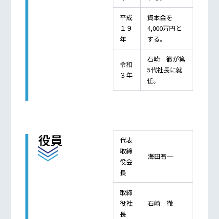
平成
資本金を
１９
4,000万円と
年
する。
石崎 徹が第
令和
5代社長に就
３年
任。
役員
代表
取締
海田有一
役会
長
取締
役社
石崎 徹
長