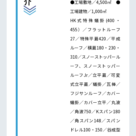
介
●工場敷地／4,500㎡ ●
工場建物／1,000㎡
HK式特殊蟻掛(400・
455）／フラットルーフ
27／特殊平葺420／平成
ルーフ／横葺180・230・
310／スノーストッパール
ーフ、スノーストッパー
ルーフJr／立平葺／可変
式立平葺／蟻掛／瓦棒／
フジサンルーフ／カバー
蟻掛／カバー立平／丸波
／角波750／Kスパン180
／角スパン148／スパン
ドレル100・150／谷成型