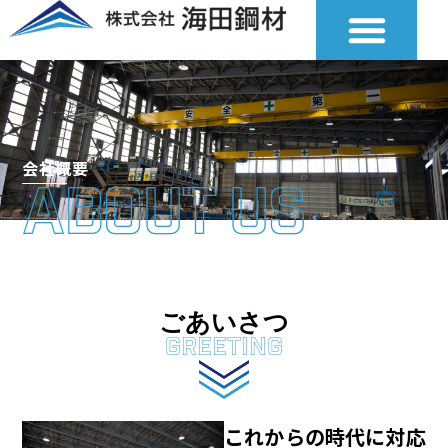
内
容
を
ス
キ
ッ
プ
会社概要
about us
ごあいさつ
Greeting
これからの時代に対応