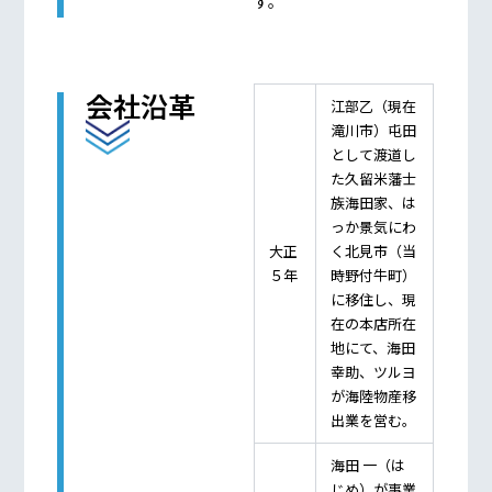
す。
会社沿革
江部乙（現在
滝川市）屯田
として渡道し
た久留米藩士
族海田家、は
っか景気にわ
大正
く北見市（当
５年
時野付牛町）
に移住し、現
在の本店所在
地にて、海田
幸助、ツルヨ
が海陸物産移
出業を営む。
海田 一（は
じめ）が事業