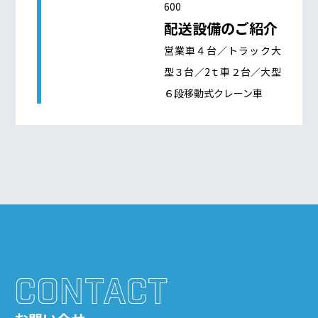
600
配送設備のご紹介
営業車４台／トラック大
型３台／2ｔ車２台／大型
６段移動式クレーン車
CONTACT