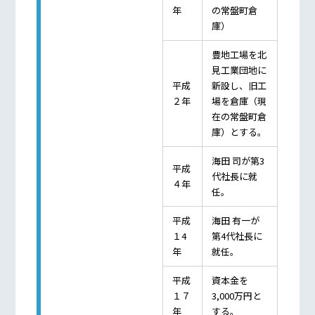
年
の常盤町倉
庫）
豊地工場を北
見工業団地に
平成
新設し、旧工
２年
場を倉庫（現
在の常盤町倉
庫）とする。
海田 司が第3
平成
代社長に就
４年
任。
平成
海田 有一が
１4
第4代社長に
年
就任。
平成
資本金を
１７
3,000万円と
年
する。