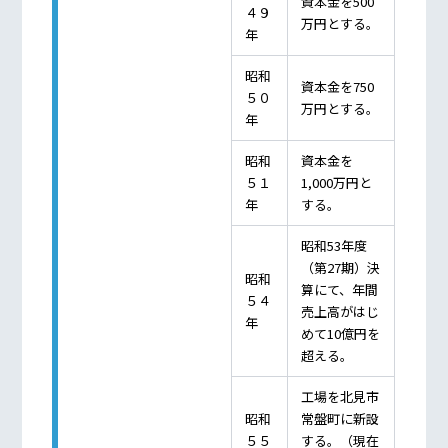
資本金を500
４９
万円とする。
年
昭和
資本金を750
５０
万円とする。
年
昭和
資本金を
５１
1,000万円と
年
する。
昭和53年度
（第27期）決
昭和
算にて、年間
５４
売上高がはじ
年
めて10億円を
超える。
工場を北見市
昭和
常盤町に新設
５５
する。（現在