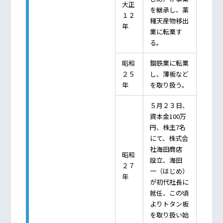
大正
を継承し、薬
１２
種天産物移出
年
業に転業す
る。
昭和
鋼鉄業に転業
２５
し、薄板など
年
を取り扱う。
５月２３日、
資本金100万
円、株主7名
にて、株式会
社海田商店
昭和
設立、海田
２７
一（はじめ）
年
が初代社長に
就任、この頃
よりトタン板
を取り扱い始