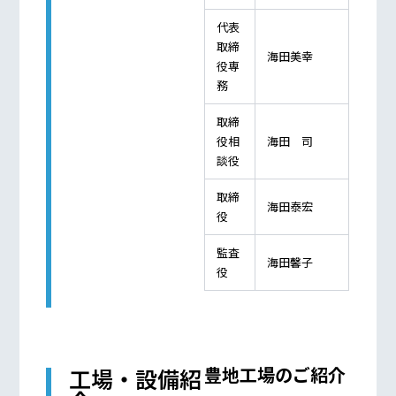
代表
取締
海田美幸
役専
務
取締
役相
海田 司
談役
取締
海田泰宏
役
監査
海田馨子
役
豊地工場のご紹介
工場・設備紹