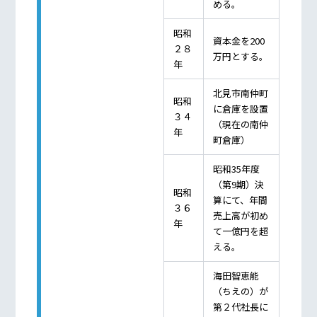
める。
昭和
資本金を200
２８
万円とする。
年
北見市南仲町
昭和
に倉庫を設置
３４
（現在の南仲
年
町倉庫）
昭和35年度
（第9期）決
昭和
算にて、年間
３６
売上高が初め
年
て一億円を超
える。
海田智恵能
（ちえの）が
第２代社長に